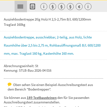
i
§
§
§
€
i
Ausziehbodentreppe 2tlg Holz H 2,5-2,75m B/L 600/1200mm
Traglast 160kg
Ausziehbodentreppe,
ausschiebbar,
2-teilig,
aus
Holz,
lichte
Raumhöhe
über
2,5
bis
2,75
m,
Rohbauöffnungsmaß
B/L
600/1200
mm,
max.
Traglast
160
kg,
Kastenhöhe
160
mm.
Abrechnungseinheit: St
Kennung: STLB-Bau 2026-04 016
Oben sehen Sie einen Beispiel-Ausschreibungstext aus
dem Bereich "Bodentreppen".
Sie können aus
189 Textbausteinen
den für Sie passenden
Ausschreibungstext zusammenstellen.