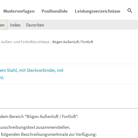
Mustervorlagen
Positionsliste
Leistungsverzeichnisse
gen
Index
Favoriten
Außen- und Fortluftdurchlässe
Bögen Außenluft / Fortluft
ktem
Stahl,
mit
Steckverbinder,
mit
hl.
dem Bereich "Bögen Außenluft / Fortluft".
Ausschreibungstext zusammenstellen.
. folgenden Beschreibungsmerkmale zur Verfügung: