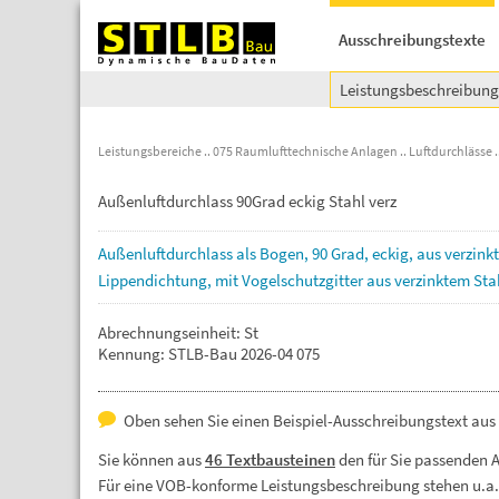
Ausschreibungstexte
Leistungsbeschreibun
Leistungsbereiche
075 Raumlufttechnische Anlagen
Luftdurchlässe
Außenluftdurchlass 90Grad eckig Stahl verz
Außenluftdurchlass
als
Bogen,
90
Grad,
eckig,
aus
verzin
Lippendichtung,
mit
Vogelschutzgitter
aus
verzinktem
Sta
Abrechnungseinheit: St
Kennung: STLB-Bau 2026-04 075
Oben sehen Sie einen Beispiel-Ausschreibungstext aus 
Sie können aus
46 Textbausteinen
den für Sie passenden 
Für eine VOB-konforme Leistungsbeschreibung stehen u.a