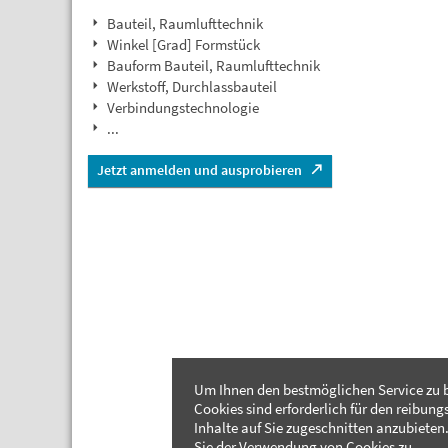
Bauteil, Raumlufttechnik
Winkel [Grad] Formstück
Bauform Bauteil, Raumlufttechnik
Werkstoff, Durchlassbauteil
Verbindungstechnologie
...
Jetzt anmelden und ausprobieren
Um Ihnen den bestmöglichen Service zu b
Cookies sind erforderlich für den reibung
Inhalte auf Sie zugeschnitten anzubieten.
Sie der Verwendung von Cookies zu.