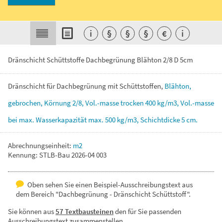
i
§
§
§
€
i
Dränschicht Schüttstoffe Dachbegrünung Blähton 2/8 D 5cm
Dränschicht
für
Dachbegrünung
mit
Schüttstoffen,
Blähton,
gebrochen,
Körnung
2/8,
Vol.-masse
trocken
400
kg/m3,
Vol.-masse
bei
max.
Wasserkapazität
max.
500
kg/m3,
Schichtdicke
5
cm.
Abrechnungseinheit:
m2
Kennung: STLB-Bau 2026-04 003
Oben sehen Sie einen Beispiel-Ausschreibungstext aus
dem Bereich "Dachbegrünung - Dränschicht Schüttstoff".
Sie können aus
57 Textbausteinen
den für Sie passenden
Ausschreibungstext zusammenstellen.