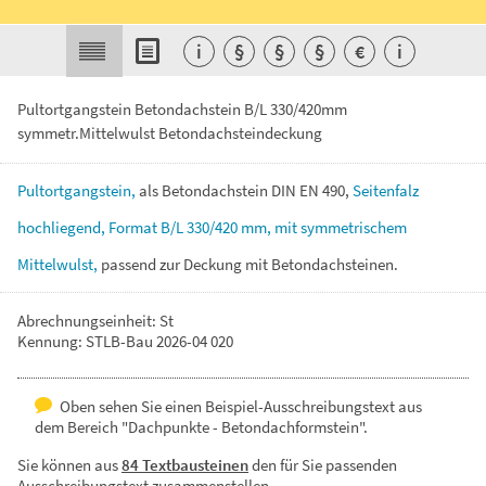
i
§
§
§
€
i
Pultortgangstein Betondachstein B/L 330/420mm
symmetr.Mittelwulst Betondachsteindeckung
Pultortgangstein,
als
Betondachstein
DIN
EN
490,
Seitenfalz
hochliegend,
Format
B/L
330/420
mm,
mit
symmetrischem
Mittelwulst,
passend
zur
Deckung
mit
Betondachsteinen.
Abrechnungseinheit: St
Kennung: STLB-Bau 2026-04 020
Oben sehen Sie einen Beispiel-Ausschreibungstext aus
dem Bereich "Dachpunkte - Betondachformstein".
Sie können aus
84 Textbausteinen
den für Sie passenden
Ausschreibungstext zusammenstellen.