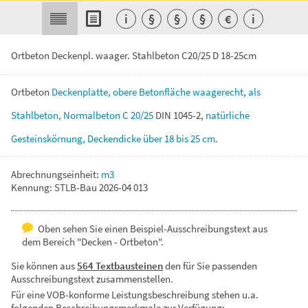
i
§
§
§
€
i
Ortbeton Deckenpl. waager. Stahlbeton C20/25 D 18-25cm
Ortbeton
Deckenplatte,
obere
Betonfläche
waagerecht,
als
Stahlbeton,
Normalbeton
C
20/25
DIN
1045-2,
natürliche
Gesteinskörnung,
Deckendicke
über
18
bis
25
cm.
Abrechnungseinheit:
m3
Kennung: STLB-Bau 2026-04 013
Oben sehen Sie einen Beispiel-Ausschreibungstext aus
dem Bereich "Decken - Ortbeton".
Sie können aus
564 Textbausteinen
den für Sie passenden
Ausschreibungstext zusammenstellen.
Für eine VOB-konforme Leistungsbeschreibung stehen u.a.
folgenden Beschreibungsmerkmale zur Verfügung: