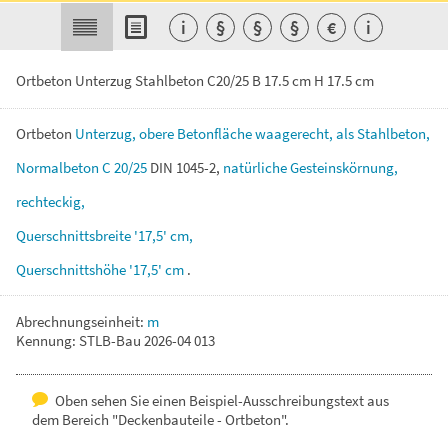
i
§
§
§
€
i
Ortbeton Unterzug Stahlbeton C20/25 B 17.5 cm H 17.5 cm
Ortbeton
Unterzug,
obere
Betonfläche
waagerecht,
als
Stahlbeton,
Normalbeton
C
20/25
DIN
1045-2,
natürliche
Gesteinskörnung,
rechteckig,
Querschnittsbreite
'17,5'
cm,
Querschnittshöhe
'17,5'
cm
.
Abrechnungseinheit:
m
Kennung: STLB-Bau 2026-04 013
Oben sehen Sie einen Beispiel-Ausschreibungstext aus
dem Bereich "Deckenbauteile - Ortbeton".