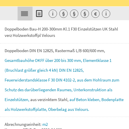
i
§
§
§
€
i
Doppelboden Bau-H 200-300mm Kl.1 F30 Einzelstützen UK Stahl
verz Holzwerkstoffpl Velours
Doppelboden
DIN
EN
12825,
Rastermaß
L/B
600/600
mm,
Gesamtbauhöhe
OKFF
über
200
bis
300
mm,
Elementklasse
1
(Bruchlast
größer
gleich
4
kN)
DIN
EN
12825,
Feuerwiderstandsklasse
F
30
DIN
4102-2,
aus
dem
Hohlraum
zum
Schutz
des
darüberliegenden
Raumes,
Unterkonstruktion
als
Einzelstützen,
aus
verzinktem
Stahl,
auf
Beton
kleben,
Bodenplatte
als
Holzwerkstoffplatte,
Oberbelag
aus
Velours.
Abrechnungseinheit:
m2