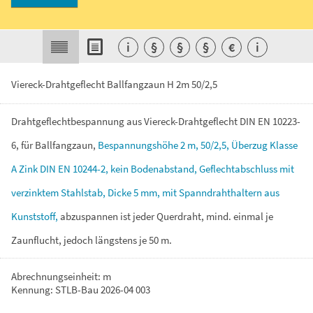
i
§
§
§
€
i
Viereck-Drahtgeflecht Ballfangzaun H 2m 50/2,5
Drahtgeflechtbespannung
aus
Viereck-Drahtgeflecht
DIN
EN
10223-
6,
für
Ballfangzaun,
Bespannungshöhe
2
m,
50/2,5,
Überzug
Klasse
A
Zink
DIN
EN
10244-2,
kein
Bodenabstand,
Geflechtabschluss
mit
verzinktem
Stahlstab,
Dicke
5
mm,
mit
Spanndrahthaltern
aus
Kunststoff,
abzuspannen
ist
jeder
Querdraht,
mind.
einmal
je
Zaunflucht,
jedoch
längstens
je
50
m.
Abrechnungseinheit: m
Kennung: STLB-Bau 2026-04 003