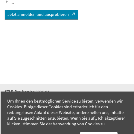
...
Jetzt anmelden und ausprobieren
STLB-Bau Version 2026-04
Um Ihnen den bestmöglichen Service zu bieten, verwenden wir
Cookies. Einige dieser Cookies sind erforderlich für den
FAQ
reibungslosen Ablauf dieser Website, andere helfen uns, Inhalte
Kontakt
auf Sie zugeschnitten anzubieten. Wenn Sie auf „ Ich akzeptiere“
Datenschutzerklärung
klicken, stimmen Sie der Verwendung von Cookies zu.
Impressum