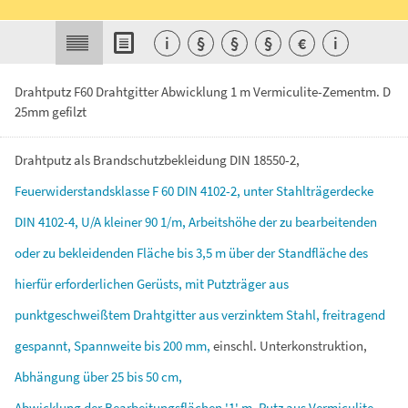
i
§
§
§
€
i
Drahtputz F60 Drahtgitter Abwicklung 1 m Vermiculite-Zementm. D
25mm gefilzt
Drahtputz
als
Brandschutzbekleidung
DIN
18550-2,
Feuerwiderstandsklasse
F
60
DIN
4102-2,
unter
Stahlträgerdecke
DIN
4102-4,
U/A
kleiner
90
1/m,
Arbeitshöhe
der
zu
bearbeitenden
oder
zu
bekleidenden
Fläche
bis
3,5
m
über
der
Standfläche
des
hierfür
erforderlichen
Gerüsts,
mit
Putzträger
aus
punktgeschweißtem
Drahtgitter
aus
verzinktem
Stahl,
freitragend
gespannt,
Spannweite
bis
200
mm,
einschl.
Unterkonstruktion,
Abhängung
über
25
bis
50
cm,
Abwicklung
der
Bearbeitungsflächen
'1'
m,
Putz
aus
Vermiculite-