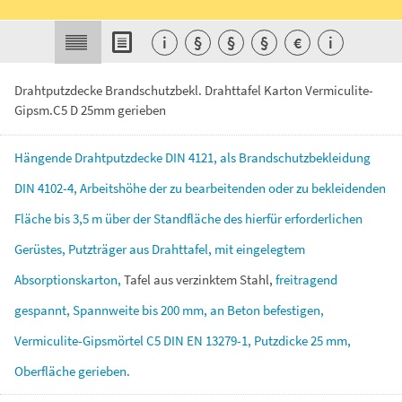
i
§
§
§
€
i
Drahtputzdecke Brandschutzbekl. Drahttafel Karton Vermiculite-
Gipsm.C5 D 25mm gerieben
Hängende
Drahtputzdecke
DIN
4121,
als
Brandschutzbekleidung
DIN
4102-4,
Arbeitshöhe
der
zu
bearbeitenden
oder
zu
bekleidenden
Fläche
bis
3,5
m
über
der
Standfläche
des
hierfür
erforderlichen
Gerüstes,
Putzträger
aus
Drahttafel,
mit
eingelegtem
Absorptionskarton,
Tafel
aus
verzinktem
Stahl,
freitragend
gespannt,
Spannweite
bis
200
mm,
an
Beton
befestigen,
Vermiculite-Gipsmörtel
C5
DIN
EN
13279-1,
Putzdicke
25
mm,
Oberfläche
gerieben.