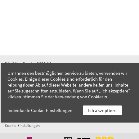
STLB-Bau Version 2026-04
Um Ihnen den bestmöglichen Service zu bieten, verwenden wir
Cookies. Einige dieser Cookies sind erforderlich für den
FAQ
reibungslosen Ablauf dieser Website, andere helfen uns, Inhalte
Kontakt
auf Sie zugeschnitten anzubieten. Wenn Sie auf „ Ich akzeptiere“
Datenschutzerklärung
klicken, stimmen Sie der Verwendung von Cookies zu.
Impressum
Individuelle Cookie-Einstellungen
Ich akzeptiere
AGB
Cookie-Einstellungen