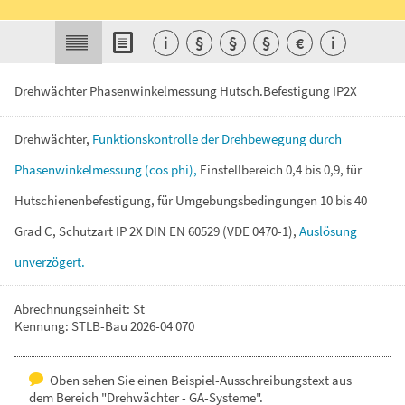
i
§
§
§
€
i
Drehwächter Phasenwinkelmessung Hutsch.Befestigung IP2X
Drehwächter,
Funktionskontrolle
der
Drehbewegung
durch
Phasenwinkelmessung
(cos
phi),
Einstellbereich
0,4
bis
0,9,
für
Hutschienenbefestigung,
für
Umgebungsbedingungen
10
bis
40
Grad
C,
Schutzart
IP
2X
DIN
EN
60529
(VDE
0470-1),
Auslösung
unverzögert.
Abrechnungseinheit: St
Kennung: STLB-Bau 2026-04 070
Oben sehen Sie einen Beispiel-Ausschreibungstext aus
dem Bereich "Drehwächter - GA-Systeme".