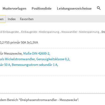
Mustervorlagen
Positionsliste
Leistungsverzeichnisse
gen
Index
Favoriten
nd Einbaugeräte
Einbaugeräte - Niederspannung
Messwandler - Niederspannung
Dr
,2 FS5 primär 50A 3x1,5VA
für
Messzwecke,
Maße
DIN
42600-2,
als
Wickelstromwandler,
Genauigkeitsklasse
0,2,
mär
50
A,
Bemessungsstrom
sekundär
1
A,
s dem Bereich "Dreiphasenstromwandler - Messzwecke".