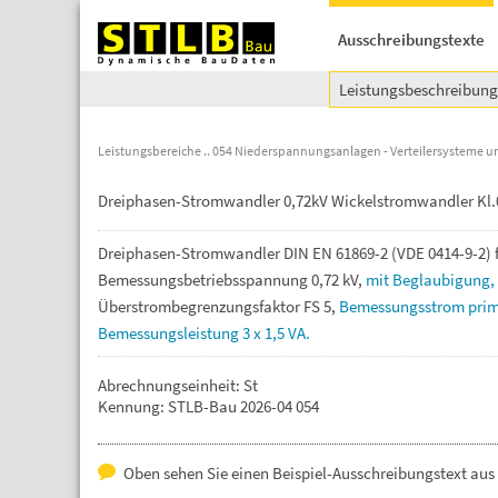
Ausschreibungstexte
Leistungsbeschreibun
Leistungsbereiche
054 Niederspannungsanlagen - Verteilersysteme u
Dreiphasen-Stromwandler 0,72kV Wickelstromwandler Kl.0
Dreiphasen-Stromwandler
DIN
EN
61869-2
(VDE
0414-9-2)
Bemessungsbetriebsspannung
0,72
kV,
mit
Beglaubigung,
Überstrombegrenzungsfaktor
FS
5,
Bemessungsstrom
pri
Bemessungsleistung
3
x
1,5
VA.
Abrechnungseinheit: St
Kennung: STLB-Bau 2026-04 054
Oben sehen Sie einen Beispiel-Ausschreibungstext au