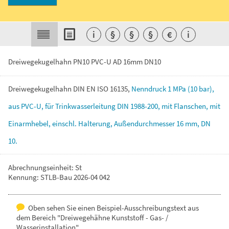
i
§
§
§
€
i
Dreiwegekugelhahn PN10 PVC-U AD 16mm DN10
Dreiwegekugelhahn
DIN
EN
ISO
16135,
Nenndruck
1
MPa
(10
bar),
aus
PVC-U,
für
Trinkwasserleitung
DIN
1988-200,
mit
Flanschen,
mit
Einarmhebel,
einschl.
Halterung,
Außendurchmesser
16
mm,
DN
10.
Abrechnungseinheit: St
Kennung: STLB-Bau 2026-04 042
Oben sehen Sie einen Beispiel-Ausschreibungstext aus
dem Bereich "Dreiwegehähne Kunststoff - Gas- /
Wasserinstallation".