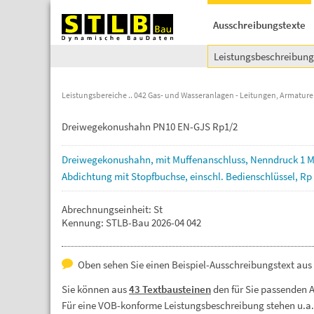
Ausschreibungstexte
Leistungsbeschreibun
Leistungsbereiche
042 Gas- und Wasseranlagen - Leitungen, Armatur
Dreiwegekonushahn PN10 EN-GJS Rp1/2
Dreiwegekonushahn,
mit
Muffenanschluss,
Nenndruck
1
M
Abdichtung
mit
Stopfbuchse,
einschl.
Bedienschlüssel,
Rp
Abrechnungseinheit: St
Kennung: STLB-Bau 2026-04 042
Oben sehen Sie einen Beispiel-Ausschreibungstext aus 
Sie können aus
43 Textbausteinen
den für Sie passenden 
Für eine VOB-konforme Leistungsbeschreibung stehen u.a