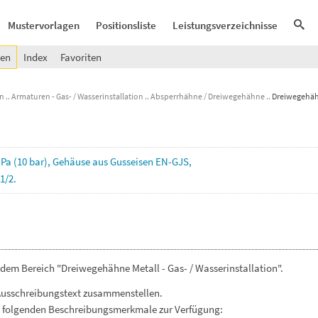
Mustervorlagen
Positionsliste
Leistungsverzeichnisse
gen
Index
Favoriten
en
Armaturen - Gas- / Wasserinstallation
Absperrhähne / Dreiwegehähne
Dreiwegehähn
Pa
(10
bar),
Gehäuse
aus
Gusseisen
EN-GJS,
1/2.
dem Bereich "Dreiwegehähne Metall - Gas- / Wasserinstallation".
Ausschreibungstext zusammenstellen.
. folgenden Beschreibungsmerkmale zur Verfügung: