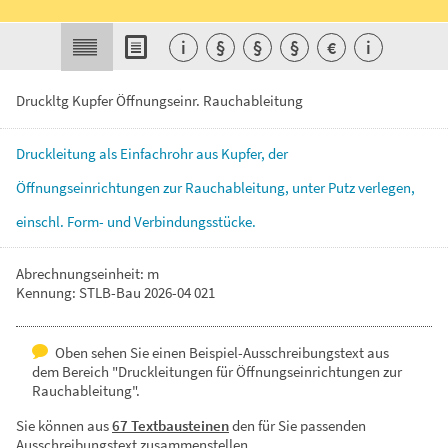
i
§
§
§
€
i
Druckltg Kupfer Öffnungseinr. Rauchableitung
Druckleitung
als
Einfachrohr
aus
Kupfer,
der
Öffnungseinrichtungen
zur
Rauchableitung,
unter
Putz
verlegen,
einschl.
Form-
und
Verbindungsstücke.
Abrechnungseinheit: m
Kennung: STLB-Bau 2026-04 021
Oben sehen Sie einen Beispiel-Ausschreibungstext aus
dem Bereich "Druckleitungen für Öffnungseinrichtungen zur
Rauchableitung".
Sie können aus
67 Textbausteinen
den für Sie passenden
Ausschreibungstext zusammenstellen.