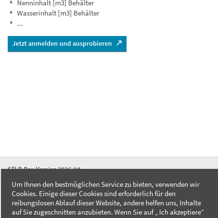
Nenninhalt [m3] Behälter
Wasserinhalt [m3] Behälter
...
Jetzt anmelden und ausprobieren
STLB-Bau Version 2026-04
Um Ihnen den bestmöglichen Service zu bieten, verwenden wir
Cookies. Einige dieser Cookies sind erforderlich für den
FAQ
reibungslosen Ablauf dieser Website, andere helfen uns, Inhalte
Kontakt
auf Sie zugeschnitten anzubieten. Wenn Sie auf „ Ich akzeptiere“
Datenschutzerklärung