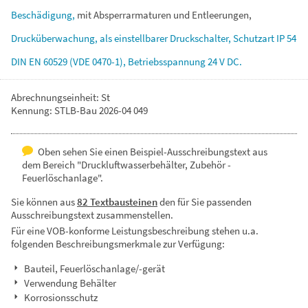
Beschädigung,
mit
Absperrarmaturen
und
Entleerungen,
Drucküberwachung,
als
einstellbarer
Druckschalter,
Schutzart
IP
54
DIN
EN
60529
(VDE
0470-1),
Betriebsspannung
24
V
DC.
Abrechnungseinheit: St
Kennung: STLB-Bau 2026-04 049
Oben sehen Sie einen Beispiel-Ausschreibungstext aus
dem Bereich "Druckluftwasserbehälter, Zubehör -
Feuerlöschanlage".
Sie können aus
82 Textbausteinen
den für Sie passenden
Ausschreibungstext zusammenstellen.
Für eine VOB-konforme Leistungsbeschreibung stehen u.a.
folgenden Beschreibungsmerkmale zur Verfügung:
Bauteil, Feuerlöschanlage/-gerät
Verwendung Behälter
Korrosionsschutz