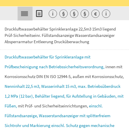
i
§
§
§
€
i
Druckluftwasserbehälter Sprinkleranlage 22,5m3 15m3 liegend
Prüf-Sicherheitseinr. Füllstandsanzeige Wasserstandsanzeiger
Absperrarmatur Entleerung Drucküberwachung
Druckluftwasserbehälter
für
Sprinkleranlage
mit
Prüfbescheinigung
nach
Betriebssicherheitsverordnung,
innen
mit
Korrosionsschutz
DIN
EN
ISO
12944-5,
außen
mit
Korrosionsschutz,
Nenninhalt
22,5
m3,
Wasserinhalt
15
m3,
max.
Betriebsüberdruck
1,2
MPa
(12
bar),
Behälter
liegend,
für
Aufstellung
in
Gebäuden,
mit
Füßen,
mit
Prüf-
und
Sicherheitseinrichtungen,
einschl.
Füllstandsanzeige,
Wasserstandsanzeiger
mit
splitterfreiem
Sichtrohr
und
Markierung
einschl.
Schutz
gegen
mechanische