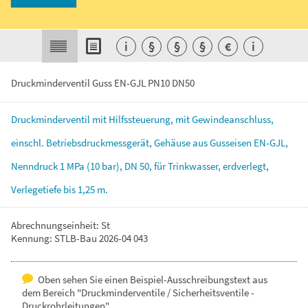
i
§
§
§
€
i
Druckminderventil Guss EN-GJL PN10 DN50
Druckminderventil
mit
Hilfssteuerung,
mit
Gewindeanschluss,
einschl.
Betriebsdruckmessgerät,
Gehäuse
aus
Gusseisen
EN-GJL,
Nenndruck
1
MPa
(10
bar),
DN
50,
für
Trinkwasser,
erdverlegt,
Verlegetiefe
bis
1,25
m.
Abrechnungseinheit: St
Kennung: STLB-Bau 2026-04 043
Oben sehen Sie einen Beispiel-Ausschreibungstext aus
dem Bereich "Druckminderventile / Sicherheitsventile -
Druckrohrleitungen".