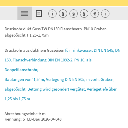
i
§
§
§
€
i
Druckrohr dukt.Guss TW DN150 Flanschverb. PN10 Graben
abgeböscht T 1,25-1,75m
Druckrohr
aus
duktilem
Gusseisen
für
Trinkwasser,
DIN
EN
545,
DN
150,
Flanschverbindung
DIN
EN
1092-2,
PN
10,
als
Doppelflanschrohr,
Baulängen
von
'1,5'
m,
Verlegung
DIN
EN
805,
in
vorh.
Graben,
abgeböscht,
Bettung
wird
gesondert
vergütet,
Verlegetiefe
über
1,25
bis
1,75
m.
Abrechnungseinheit: m
Kennung: STLB-Bau 2026-04 043