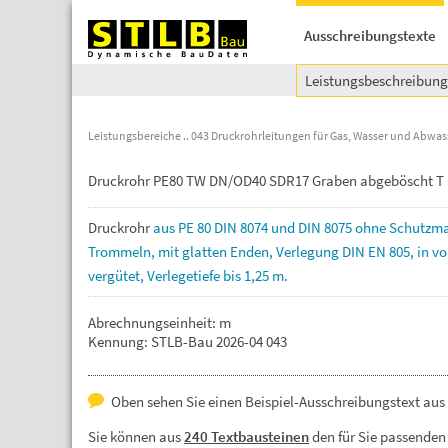
Ausschreibungstexte
Leistungsbeschreibun
Leistungsbereiche
043 Druckrohrleitungen für Gas, Wasser und Abwas
Druckrohr PE80 TW DN/OD40 SDR17 Graben abgeböscht T 
Druckrohr
aus
PE
80
DIN
8074
und
DIN
8075
ohne
Schutzma
Trommeln,
mit
glatten
Enden,
Verlegung
DIN
EN
805,
in
vo
vergütet,
Verlegetiefe
bis
1,25
m.
Abrechnungseinheit: m
Kennung: STLB-Bau 2026-04 043
Oben sehen Sie einen Beispiel-Ausschreibungstext aus 
Sie können aus
240 Textbausteinen
den für Sie passenden