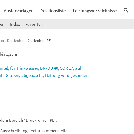
Mustervorlagen
Positionsliste
Leistungsverzeichnisse
gen
Index
Favoriten
ser
Druckrohre
Druckrohre - PE
bis 1,25m
ntel,
für
Trinkwasser,
DN/OD
40,
SDR
17,
auf
rh.
Graben,
abgeböscht,
Bettung
wird
gesondert
dem Bereich "Druckrohre - PE".
 Ausschreibungstext zusammenstellen.