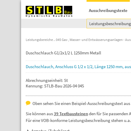
Ausschreibungstexte
Leistungsbeschreibun
Leistungsbereiche
045 Gas-, Wasser- und Entwässerungsanlagen - Aus
Duschschlauch G1/2x1/2 L 1250mm Metall
Duschschlauch,
Anschluss
G
1/2
x
1/2,
Länge
1250
mm,
au
Abrechnungseinheit: St
Kennung: STLB-Bau 2026-04 045
Oben sehen Sie einen Beispiel-Ausschreibungstext aus
Sie können aus
39 Textbausteinen
den für Sie passenden 
Für eine VOB-konforme Leistungsbeschreibung stehen u.a
Armatur-/Zubehörart