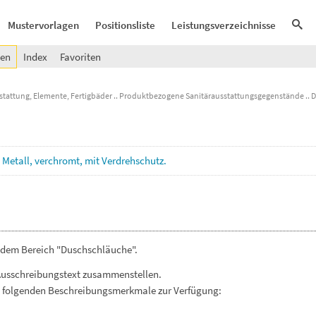
Mustervorlagen
Positionsliste
Leistungsverzeichnisse
gen
Index
Favoriten
stattung, Elemente, Fertigbäder
Produktbezogene Sanitärausstattungsgegenstände
D
s
Metall,
verchromt,
mit
Verdrehschutz.
 dem Bereich "Duschschläuche".
Ausschreibungstext zusammenstellen.
. folgenden Beschreibungsmerkmale zur Verfügung: