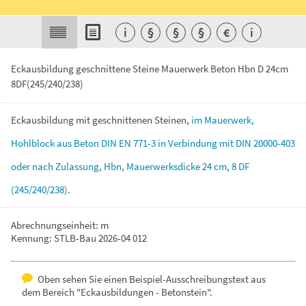
i
§
§
§
€
i
Eckausbildung geschnittene Steine Mauerwerk Beton Hbn D 24cm
8DF(245/240/238)
Eckausbildung
mit
geschnittenen
Steinen,
im
Mauerwerk,
Hohlblock
aus
Beton
DIN
EN
771-3
in
Verbindung
mit
DIN
20000-403
oder
nach
Zulassung,
Hbn,
Mauerwerksdicke
24
cm,
8
DF
(245/240/238).
Abrechnungseinheit: m
Kennung: STLB-Bau 2026-04 012
Oben sehen Sie einen Beispiel-Ausschreibungstext aus
dem Bereich "Eckausbildungen - Betonstein".