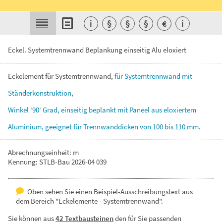
i
§
§
§
€
i
Eckel. Systemtrennwand Beplankung einseitig Alu eloxiert
Eckelement
für
Systemtrennwand,
für
Systemtrennwand
mit
Ständerkonstruktion,
Winkel
'90'
Grad,
einseitig
beplankt
mit
Paneel
aus
eloxiertem
Aluminium,
geeignet
für
Trennwanddicken
von
100
bis
110
mm.
Abrechnungseinheit: m
Kennung: STLB-Bau 2026-04 039
Oben sehen Sie einen Beispiel-Ausschreibungstext aus
dem Bereich "Eckelemente - Systemtrennwand".
Sie können aus
42 Textbausteinen
den für Sie passenden