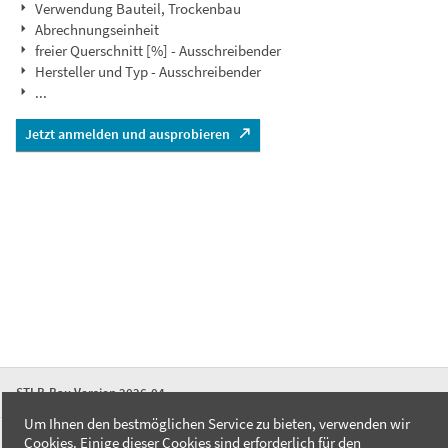
Verwendung Bauteil, Trockenbau
Abrechnungseinheit
freier Querschnitt [%] - Ausschreibender
Hersteller und Typ - Ausschreibender
...
Jetzt anmelden und ausprobieren
STLB-Bau Version 2026-04
Um Ihnen den bestmöglichen Service zu bieten, verwenden wir
Cookies. Einige dieser Cookies sind erforderlich für den
FAQ