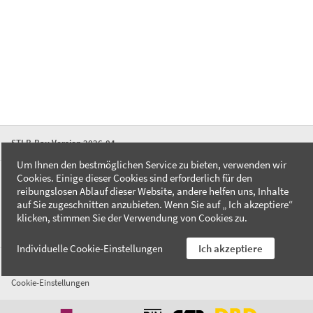
STLB-Bau Version 2026-04
Um Ihnen den bestmöglichen Service zu bieten, verwenden wir
Cookies. Einige dieser Cookies sind erforderlich für den
FAQ
reibungslosen Ablauf dieser Website, andere helfen uns, Inhalte
Kontakt
auf Sie zugeschnitten anzubieten. Wenn Sie auf „ Ich akzeptiere“
Datenschutzerklärung
klicken, stimmen Sie der Verwendung von Cookies zu.
Impressum
Individuelle Cookie-Einstellungen
Ich akzeptiere
AGB
Cookie-Einstellungen