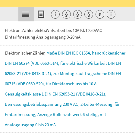
i
§
§
§
€
i
Elektron.Zähler elektr.Wirkarbeit bis 10A Kl.1 230VAC
Eintarifmessung Analogausgang 0-20mA
Elektronischer
Zähler,
Maße
DIN
EN
IEC
61554,
handrückensicher
DIN
EN
50274
(VDE
0660-514),
für
elektrische
Wirkarbeit
DIN
EN
62053-21
(VDE
0418-3-21),
zur
Montage
auf
Tragschiene
DIN
EN
60715
(VDE
0660-520),
für
Direktanschluss
bis
10
A,
Genauigkeitsklasse
1
DIN
EN
62053-21
(VDE
0418-3-21),
Bemessungsbetriebsspannung
230
V
AC,
2-Leiter-Messung,
für
Eintarifmessung,
Anzeige
Rollenzählwerk
6-stellig,
mit
Analogausgang
0
bis
20
mA.