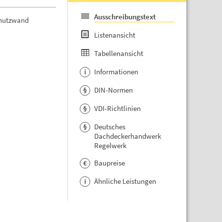
Ausschreibungstext
chutzwand
Listenansicht
Tabellenansicht
Informationen
i
DIN-Normen
§
VDI-Richtlinien
§
Deutsches
§
Dachdeckerhandwerk
Regelwerk
Baupreise
€
Ähnliche Leistungen
i