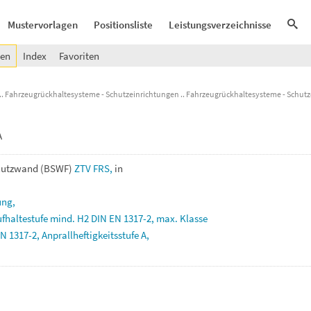
Mustervorlagen
Positionsliste
Leistungsverzeichnisse
gen
Index
Favoriten
Fahrzeugrückhaltesysteme - Schutzeinrichtungen
Fahrzeugrückhaltesysteme - Schutz
A
hutzwand
(BSWF)
ZTV
FRS,
in
ung,
ufhaltestufe
mind.
H2
DIN
EN
1317-2,
max.
Klasse
EN
1317-2,
Anprallheftigkeitsstufe
A,