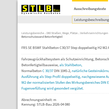
Ausschreibungstexte
Leistungsbeschreibun
Leistungsbereiche
080 Straßen, Wege, Plätze
Verkehrseinrichtungen
Betonschutzwand Betonfertigteil
FRS SE BSWF Stahlbeton C30/37 Step doppelseitig H2 W2 
Fahrzeugrückhaltesystem
als
Schutzeinrichtung,
Betonsc
Betonfertigteilbauweise,
als
Stahlbeton,
Normalbeton
C
30/37
DIN
1045-2,
natürliche
Gesteinskörn
Ausführung
als
Step-Profil
doppelseitig,
nachgewiesene
A
W2
der
normalisierten
Stufen
des
Wirkungsbereiches
DIN
Fugenverfüllung
wird
gesondert
vergütet.
Abrechnungseinheit: m
Kennung: STLB-Bau 2026-04 080