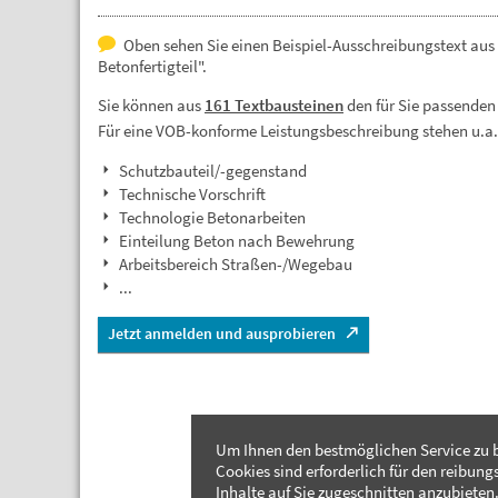
Oben sehen Sie einen Beispiel-Ausschreibungstext au
Betonfertigteil".
Sie können aus
161 Textbausteinen
den für Sie passenden
Für eine VOB-konforme Leistungsbeschreibung stehen u.a
Schutzbauteil/-gegenstand
Technische Vorschrift
Technologie Betonarbeiten
Einteilung Beton nach Bewehrung
Arbeitsbereich Straßen-/Wegebau
...
Jetzt anmelden und ausprobieren
Um Ihnen den bestmöglichen Service zu b
Cookies sind erforderlich für den reibung
Inhalte auf Sie zugeschnitten anzubieten.