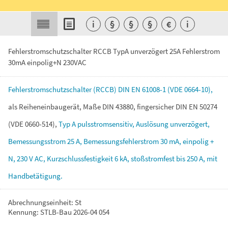
i
§
§
§
€
i
Fehlerstromschutzschalter RCCB TypA unverzögert 25A Fehlerstrom
30mA einpolig+N 230VAC
Fehlerstromschutzschalter
(RCCB)
DIN
EN
61008-1
(VDE
0664-10),
als
Reiheneinbaugerät,
Maße
DIN
43880,
fingersicher
DIN
EN
50274
(VDE
0660-514),
Typ
A
pulsstromsensitiv,
Auslösung
unverzögert,
Bemessungsstrom
25
A,
Bemessungsfehlerstrom
30
mA,
einpolig
+
N,
230
V
AC,
Kurzschlussfestigkeit
6
kA,
stoßstromfest
bis
250
A,
mit
Handbetätigung.
Abrechnungseinheit: St
Kennung: STLB-Bau 2026-04 054