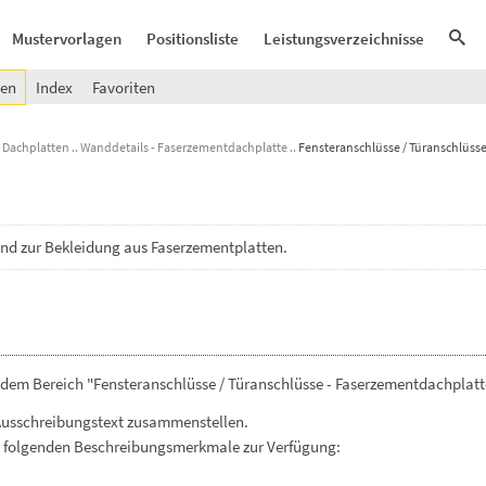
Mustervorlagen
Positionsliste
Leistungsverzeichnisse
gen
Index
Favoriten
Dachplatten
Wanddetails - Faserzementdachplatte
Fensteranschlüsse / Türanschlüss
end
zur
Bekleidung
aus
Faserzementplatten.
 dem Bereich "Fensteranschlüsse / Türanschlüsse - Faserzementdachplatt
Ausschreibungstext zusammenstellen.
. folgenden Beschreibungsmerkmale zur Verfügung: