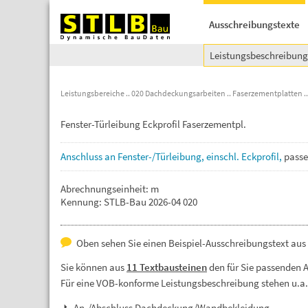
Ausschreibungstexte
Leistungsbeschreibun
Leistungsbereiche
020 Dachdeckungsarbeiten
Faserzementplatten
Fenster-Türleibung Eckprofil Faserzementpl.
Anschluss
an
Fenster-/Türleibung,
einschl.
Eckprofil,
pass
Abrechnungseinheit: m
Kennung: STLB-Bau 2026-04 020
Oben sehen Sie einen Beispiel-Ausschreibungstext aus
Sie können aus
11 Textbausteinen
den für Sie passenden 
Für eine VOB-konforme Leistungsbeschreibung stehen u.a
An-/Abschluss Dachdeckung/Wandbekleidung