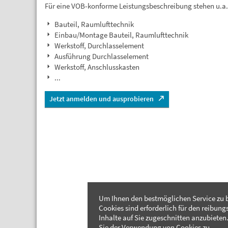
Für eine VOB-konforme Leistungsbeschreibung stehen u.a
Bauteil, Raumlufttechnik
Einbau/Montage Bauteil, Raumlufttechnik
Werkstoff, Durchlasselement
Ausführung Durchlasselement
Werkstoff, Anschlusskasten
...
Jetzt anmelden und ausprobieren
Um Ihnen den bestmöglichen Service zu b
Cookies sind erforderlich für den reibung
Inhalte auf Sie zugeschnitten anzubieten.
Sie der Verwendung von Cookies zu.