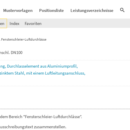
Mustervorlagen
Positionsliste
Leistungsverzeichnisse
gen
Index
Favoriten
Fensterschleier-Luftdurchlässe
Anschl. DN100
ung,
Durchlasselement
aus
Aluminiumprofil,
rzinktem
Stahl,
mit
einem
Luftleitungsanschluss,
dem Bereich "Fensterschleier-Luftdurchlässe".
Ausschreibungstext zusammenstellen.