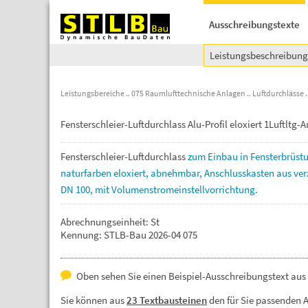
Ausschreibungstexte
Leistungsbeschreibun
Leistungsbereiche
075 Raumlufttechnische Anlagen
Luftdurchlässe
Fensterschleier-Luftdurchlass Alu-Profil eloxiert 1Luftltg-
Fensterschleier-Luftdurchlass
zum
Einbau
in
Fensterbrüst
naturfarben
eloxiert,
abnehmbar,
Anschlusskasten
aus
ve
DN
100,
mit
Volumenstromeinstellvorrichtung.
Abrechnungseinheit: St
Kennung: STLB-Bau 2026-04 075
Oben sehen Sie einen Beispiel-Ausschreibungstext aus 
Sie können aus
23 Textbausteinen
den für Sie passenden 