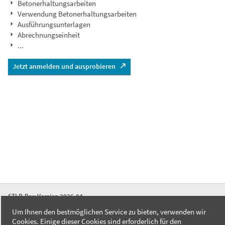
Betonerhaltungsarbeiten
Verwendung Betonerhaltungsarbeiten
Ausführungsunterlagen
Abrechnungseinheit
...
Jetzt anmelden und ausprobieren
STLB-Bau Version 2026-04
Um Ihnen den bestmöglichen Service zu bieten, verwenden wir
Cookies. Einige dieser Cookies sind erforderlich für den
FAQ