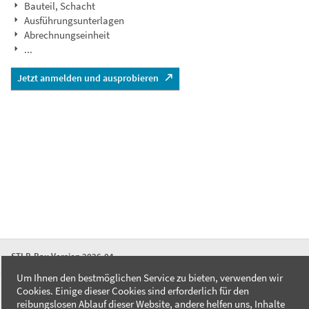
Bauteil, Schacht
Ausführungsunterlagen
Abrechnungseinheit
...
Jetzt anmelden und ausprobieren
STLB-Bau Version 2026-04
Um Ihnen den bestmöglichen Service zu bieten, verwenden wir
Cookies. Einige dieser Cookies sind erforderlich für den
FAQ
reibungslosen Ablauf dieser Website, andere helfen uns, Inhalte
Kontakt