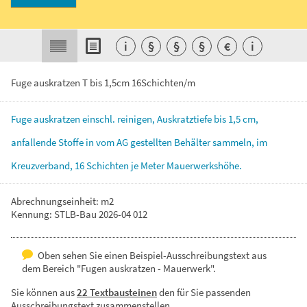
i
§
§
§
€
i
Fuge auskratzen T bis 1,5cm 16Schichten/m
Fuge
auskratzen
einschl.
reinigen,
Auskratztiefe
bis
1,5
cm,
anfallende
Stoffe
in
vom
AG
gestellten
Behälter
sammeln,
im
Kreuzverband,
16
Schichten
je
Meter
Mauerwerkshöhe.
Abrechnungseinheit: m2
Kennung: STLB-Bau 2026-04 012
Oben sehen Sie einen Beispiel-Ausschreibungstext aus
dem Bereich "Fugen auskratzen - Mauerwerk".
Sie können aus
22 Textbausteinen
den für Sie passenden
Ausschreibungstext zusammenstellen.