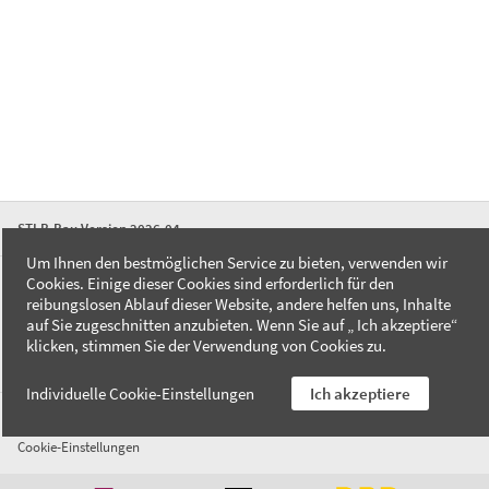
STLB-Bau Version 2026-04
Um Ihnen den bestmöglichen Service zu bieten, verwenden wir
Cookies. Einige dieser Cookies sind erforderlich für den
FAQ
reibungslosen Ablauf dieser Website, andere helfen uns, Inhalte
Kontakt
auf Sie zugeschnitten anzubieten. Wenn Sie auf „ Ich akzeptiere“
Datenschutzerklärung
klicken, stimmen Sie der Verwendung von Cookies zu.
Impressum
Individuelle Cookie-Einstellungen
Ich akzeptiere
AGB
Cookie-Einstellungen