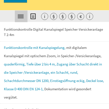
i
§
§
§
€
i
Funktionskontrolle Digital Kanalspiegel Speicher-Versickeranlage
T 2-4m
Funktionskontrolle
mit
Kanalspiegelung,
mit
digitalem
Kanalspiegel
mit
optischem
Zoom,
in
Speicher-/Versickeranlage,
quaderförmig,
Tiefe
über
2
bis
4
m,
Zugang
über
Schacht
direkt
in
die
Speicher-/Versickeranlage,
ein
Schacht,
rund,
Schachtdurchmesser
DN
1200,
Einstiegsöffnung
eckig,
Deckel
lose,
Klasse
D
400
DIN
EN
124-1,
Dokumentation
wird
gesondert
vergütet.