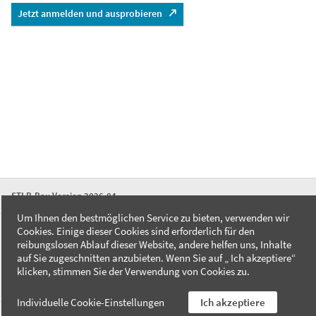
Jetzt anmelden und ausprobieren
STLB-Bau Version 2026-04
Um Ihnen den bestmöglichen Service zu bieten, verwenden wir
Cookies. Einige dieser Cookies sind erforderlich für den
FAQ
reibungslosen Ablauf dieser Website, andere helfen uns, Inhalte
Kontakt
auf Sie zugeschnitten anzubieten. Wenn Sie auf „ Ich akzeptiere“
Datenschutzerklärung
klicken, stimmen Sie der Verwendung von Cookies zu.
Impressum
Individuelle Cookie-Einstellungen
Ich akzeptiere