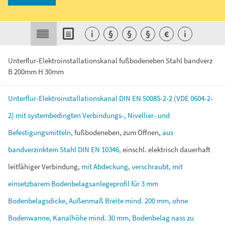
i
§
§
§
€
i
Unterflur-Elektroinstallationskanal fußbodeneben Stahl bandverz
B 200mm H 30mm
Unterflur-Elektroinstallationskanal
DIN
EN
50085-2-2
(VDE
0604-2-
2)
mit
systembedingten
Verbindungs-,
Nivellier-
und
Befestigungsmitteln,
fußbodeneben,
zum
Öffnen,
aus
bandverzinktem
Stahl
DIN
EN
10346,
einschl.
elektrisch
dauerhaft
leitfähiger
Verbindung,
mit
Abdeckung,
verschraubt,
mit
einsetzbarem
Bodenbelagsanlegeprofil
für
3
mm
Bodenbelagsdicke,
Außenmaß
Breite
mind.
200
mm,
ohne
Bodenwanne,
Kanalhöhe
mind.
30
mm,
Bodenbelag
nass
zu