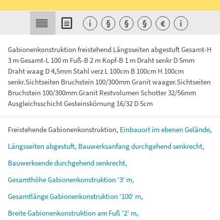
i
§
§
§
€
i
Gabionenkonstruktion freistehend Längsseiten abgestuft Gesamt-H
3 m Gesamt-L 100 m Fuß-B 2 m Kopf-B 1 m Draht senkr D 5mm
Draht waag D 4,5mm Stahl verz L 100cm B 100cm H 100cm
senkr.Sichtseiten Bruchstein 100/300mm Granit waager.Sichtseiten
Bruchstein 100/300mm Granit Restvolumen Schotter 32/56mm
Ausgleichsschicht Gesteinskörnung 16/32 D 5cm
Freistehende
Gabionenkonstruktion,
Einbauort
im
ebenen
Gelände,
Längsseiten
abgestuft,
Bauwerksanfang
durchgehend
senkrecht,
Bauwerksende
durchgehend
senkrecht,
Gesamthöhe
Gabionenkonstruktion
'3'
m,
Gesamtlänge
Gabionenkonstruktion
'100'
m,
Breite
Gabionenkonstruktion
am
Fuß
'2'
m,