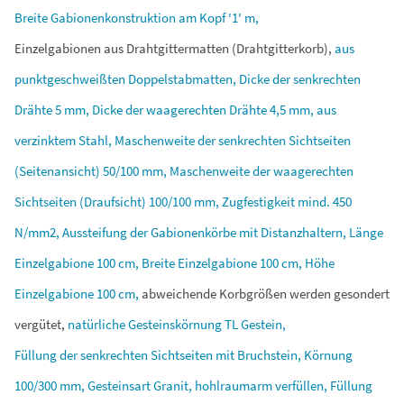
Breite
Gabionenkonstruktion
am
Kopf
'1'
m,
Einzelgabionen
aus
Drahtgittermatten
(Drahtgitterkorb),
aus
punktgeschweißten
Doppelstabmatten,
Dicke
der
senkrechten
Drähte
5
mm,
Dicke
der
waagerechten
Drähte
4,5
mm,
aus
verzinktem
Stahl,
Maschenweite
der
senkrechten
Sichtseiten
(Seitenansicht)
50/100
mm,
Maschenweite
der
waagerechten
Sichtseiten
(Draufsicht)
100/100
mm,
Zugfestigkeit
mind.
450
N/mm2,
Aussteifung
der
Gabionenkörbe
mit
Distanzhaltern,
Länge
Einzelgabione
100
cm,
Breite
Einzelgabione
100
cm,
Höhe
Einzelgabione
100
cm,
abweichende
Korbgrößen
werden
gesondert
vergütet,
natürliche
Gesteinskörnung
TL
Gestein,
Füllung
der
senkrechten
Sichtseiten
mit
Bruchstein,
Körnung
100/300
mm,
Gesteinsart
Granit,
hohlraumarm
verfüllen,
Füllung