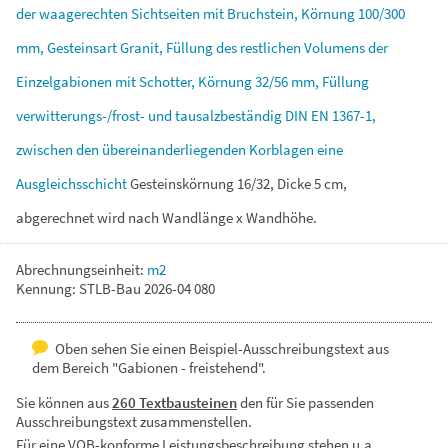
der
waagerechten
Sichtseiten
mit
Bruchstein,
Körnung
100/300
mm,
Gesteinsart
Granit,
Füllung
des
restlichen
Volumens
der
Einzelgabionen
mit
Schotter,
Körnung
32/56
mm,
Füllung
verwitterungs-/frost-
und
tausalzbeständig
DIN
EN
1367-1,
zwischen
den
übereinanderliegenden
Korblagen
eine
Ausgleichsschicht
Gesteinskörnung
16/32,
Dicke
5
cm,
abgerechnet
wird
nach
Wandlänge
x
Wandhöhe.
Abrechnungseinheit:
m2
Kennung: STLB-Bau 2026-04 080
Oben sehen Sie einen Beispiel-Ausschreibungstext aus
dem Bereich "Gabionen - freistehend".
Sie können aus
260 Textbausteinen
den für Sie passenden
Ausschreibungstext zusammenstellen.
Für eine VOB-konforme Leistungsbeschreibung stehen u.a.