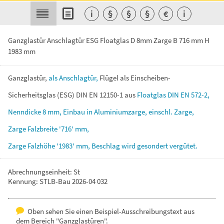
i
§
§
§
€
i
Ganzglastür Anschlagtür ESG Floatglas D 8mm Zarge B 716 mm H
1983 mm
Ganzglastür,
als
Anschlagtür,
Flügel
als
Einscheiben-
Sicherheitsglas
(ESG)
DIN
EN
12150-1
aus
Floatglas
DIN
EN
572-2,
Nenndicke
8
mm,
Einbau
in
Aluminiumzarge,
einschl.
Zarge,
Zarge
Falzbreite
'716'
mm,
Zarge
Falzhöhe
'1983'
mm,
Beschlag
wird
gesondert
vergütet.
Abrechnungseinheit: St
Kennung: STLB-Bau 2026-04 032
Oben sehen Sie einen Beispiel-Ausschreibungstext aus
dem Bereich "Ganzglastüren".