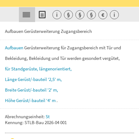
i
§
§
§
€
i
Aufbauen Gerüsterweiterung Zugangsbereich
Aufbauen
Gerüsterweiterung
für
Zugangsbereich
mit
Tür
und
Bekleidung,
Bekleidung
und
Tür
werden
gesondert
vergütet,
für
Standgerüste,
längenorientiert,
Länge
Gerüst/-bauteil
'2,5'
m,
Breite
Gerüst/-bauteil
'2'
m,
Höhe
Gerüst/-bauteil
'4'
m
.
Abrechnungseinheit:
St
Kennung: STLB-Bau 2026-04 001