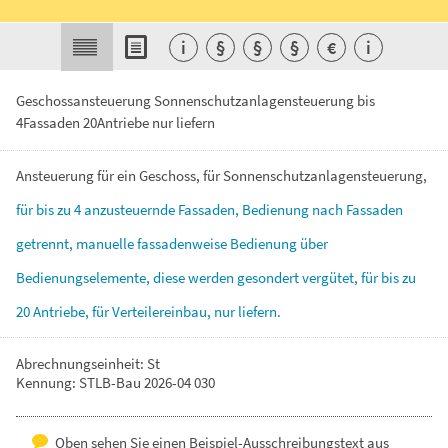
i
§
§
§
€
i
Geschossansteuerung Sonnenschutzanlagensteuerung bis
4Fassaden 20Antriebe nur liefern
Ansteuerung
für
ein
Geschoss,
für
Sonnenschutzanlagensteuerung,
für
bis
zu
4
anzusteuernde
Fassaden,
Bedienung
nach
Fassaden
getrennt,
manuelle
fassadenweise
Bedienung
über
Bedienungselemente,
diese
werden
gesondert
vergütet,
für
bis
zu
20
Antriebe,
für
Verteilereinbau,
nur
liefern.
Abrechnungseinheit: St
Kennung: STLB-Bau 2026-04 030
Oben sehen Sie einen Beispiel-Ausschreibungstext aus