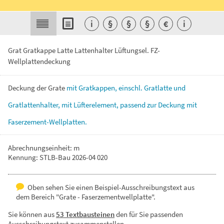
i
§
§
§
€
i
Grat Gratkappe Latte Lattenhalter Lüftungsel. FZ-
Wellplattendeckung
Deckung
der
Grate
mit
Gratkappen,
einschl.
Gratlatte
und
Gratlattenhalter,
mit
Lüfterelement,
passend
zur
Deckung
mit
Faserzement-Wellplatten.
Abrechnungseinheit: m
Kennung: STLB-Bau 2026-04 020
Oben sehen Sie einen Beispiel-Ausschreibungstext aus
dem Bereich "Grate - Faserzementwellplatte".
Sie können aus
53 Textbausteinen
den für Sie passenden
Ausschreibungstext zusammenstellen.