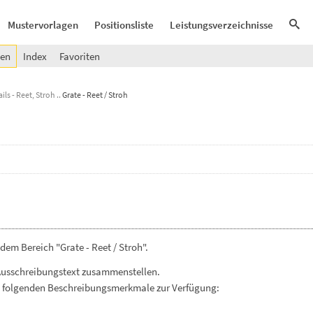
Mustervorlagen
Positionsliste
Leistungsverzeichnisse
gen
Index
Favoriten
ils - Reet, Stroh
Grate - Reet / Stroh
em Bereich "Grate - Reet / Stroh".
Ausschreibungstext zusammenstellen.
. folgenden Beschreibungsmerkmale zur Verfügung: