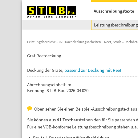
Ausschreibungstexte
Leistungsbeschreibun
Leistungsbereiche
020 Dachdeckungsarbeiten
Reet, Stroh
Dachdeta
Grat Reetdeckung
Deckung
der
Grate,
passend
zur
Deckung
mit
Reet.
Abrechnungseinheit: m
Kennung: STLB-Bau 2026-04 020
Oben sehen Sie einen Beispiel-Ausschreibungstext aus d
Sie können aus
41 Textbausteinen
den für Sie passenden 
Für eine VOB-konforme Leistungsbeschreibung stehen u.a
Bauteil, Dachdeckung/Wandbekleidung