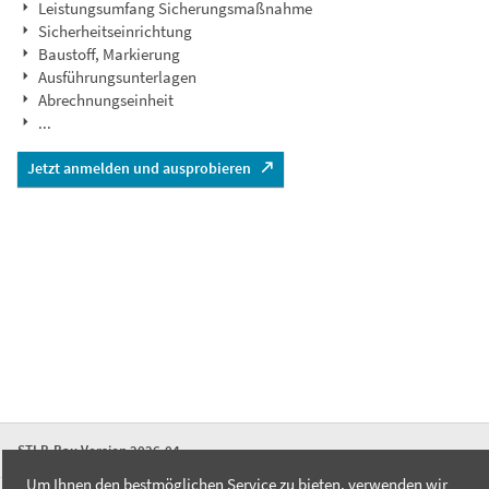
Leistungsumfang Sicherungsmaßnahme
Sicherheitseinrichtung
Baustoff, Markierung
Ausführungsunterlagen
Abrechnungseinheit
...
Jetzt anmelden und ausprobieren
STLB-Bau Version 2026-04
Um Ihnen den bestmöglichen Service zu bieten, verwenden wir