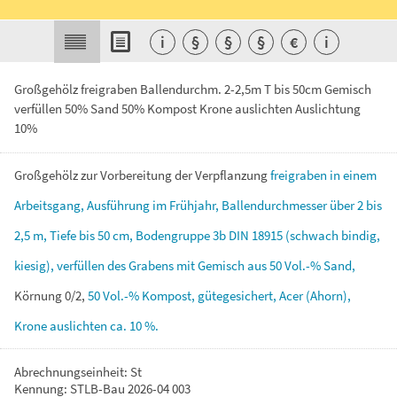
i
§
§
§
€
i
Großgehölz freigraben Ballendurchm. 2-2,5m T bis 50cm Gemisch
verfüllen 50% Sand 50% Kompost Krone auslichten Auslichtung
10%
Großgehölz
zur
Vorbereitung
der
Verpflanzung
freigraben
in
einem
Arbeitsgang,
Ausführung
im
Frühjahr,
Ballendurchmesser
über
2
bis
2,5
m,
Tiefe
bis
50
cm,
Bodengruppe
3b
DIN
18915
(schwach
bindig,
kiesig),
verfüllen
des
Grabens
mit
Gemisch
aus
50
Vol.-%
Sand,
Körnung
0/2,
50
Vol.-%
Kompost,
gütegesichert,
Acer
(Ahorn),
Krone
auslichten
ca.
10
%.
Abrechnungseinheit: St
Kennung: STLB-Bau 2026-04 003