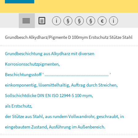
i
§
§
§
€
i
Grundbesch Alkydharz/Pigmente D 100mym Erstschutz Stütze Stahl
Grundbeschichtung
aus
Alkydharz
mit
diversen
Korrosionsschutzpigmenten,
Beschichtungsstoff
'
....................................................
'
einkomponentig,
lösemittelhaltig,
Auftrag
durch
Streichen,
Sollschichtdicke
DIN
EN
ISO
12944-5
100
mym,
als
Erstschutz,
der
Stütze
aus
Stahl,
aus
rundem
Vollwandrohr,
geschraubt,
in
eingebautem
Zustand,
Ausführung
im
Außenbereich.