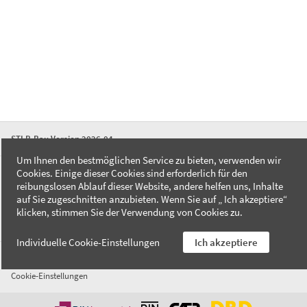
STLB-Bau Version 2026-04
Um Ihnen den bestmöglichen Service zu bieten, verwenden wir
Cookies. Einige dieser Cookies sind erforderlich für den
FAQ
reibungslosen Ablauf dieser Website, andere helfen uns, Inhalte
Kontakt
auf Sie zugeschnitten anzubieten. Wenn Sie auf „ Ich akzeptiere“
Datenschutzerklärung
klicken, stimmen Sie der Verwendung von Cookies zu.
Impressum
Individuelle Cookie-Einstellungen
Ich akzeptiere
AGB
Cookie-Einstellungen