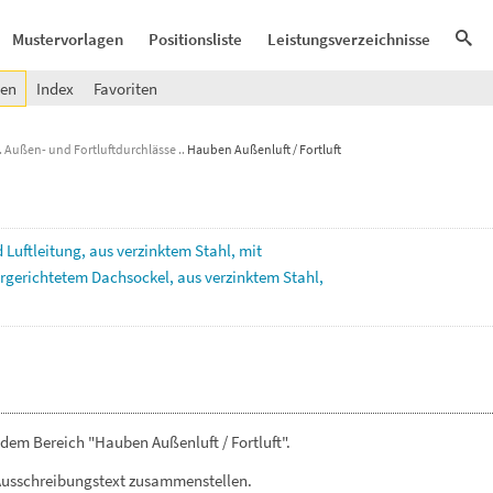
Mustervorlagen
Positionsliste
Leistungsverzeichnisse
gen
Index
Favoriten
Außen- und Fortluftdurchlässe
Hauben Außenluft / Fortluft
d
Luftleitung,
aus
verzinktem
Stahl,
mit
rgerichtetem
Dachsockel,
aus
verzinktem
Stahl,
dem Bereich "Hauben Außenluft / Fortluft".
Ausschreibungstext zusammenstellen.