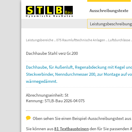
Ausschreibungstexte
Leistungsbeschreibun
Leistungsbereiche
075 Raumlufttechnische Anlagen
Luftdurchlässe
Dachhaube Stahl verz Gr.200
Dachhaube,
für
Außenluft,
Regenabdeckung
mit
Kegel
un
Steckverbinder,
Nenndurchmesser
200,
zur
Montage
auf
vo
wärmegedämmt.
Abrechnungseinheit: St
Kennung: STLB-Bau 2026-04 075
Oben sehen Sie einen Beispiel-Ausschreibungstext aus 
Sie können aus
81 Textbausteinen
den für Sie passenden 