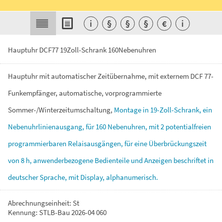
i
§
§
§
€
i
Hauptuhr DCF77 19Zoll-Schrank 160Nebenuhren
Hauptuhr
mit
automatischer
Zeitübernahme,
mit
externem
DCF
77-
Funkempfänger,
automatische,
vorprogrammierte
Sommer-/Winterzeitumschaltung,
Montage
in
19-Zoll-Schrank,
ein
Nebenuhrlinienausgang,
für
160
Nebenuhren,
mit
2
potentialfreien
programmierbaren
Relaisausgängen,
für
eine
Überbrückungszeit
von
8
h,
anwenderbezogene
Bedienteile
und
Anzeigen
beschriftet
in
deutscher
Sprache,
mit
Display,
alphanumerisch.
Abrechnungseinheit: St
Kennung: STLB-Bau 2026-04 060