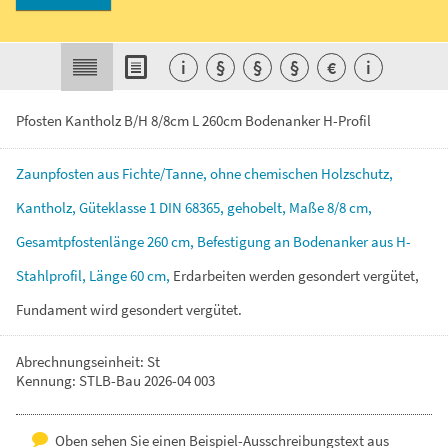
i
§
§
§
€
i
Pfosten Kantholz B/H 8/8cm L 260cm Bodenanker H-Profil
Zaunpfosten
aus
Fichte/Tanne,
ohne
chemischen
Holzschutz,
Kantholz,
Güteklasse
1
DIN
68365,
gehobelt,
Maße
8/8
cm,
Gesamtpfostenlänge
260
cm,
Befestigung
an
Bodenanker
aus
H-
Stahlprofil,
Länge
60
cm,
Erdarbeiten
werden
gesondert
vergütet,
Fundament
wird
gesondert
vergütet.
Abrechnungseinheit: St
Kennung: STLB-Bau 2026-04 003
Oben sehen Sie einen Beispiel-Ausschreibungstext aus