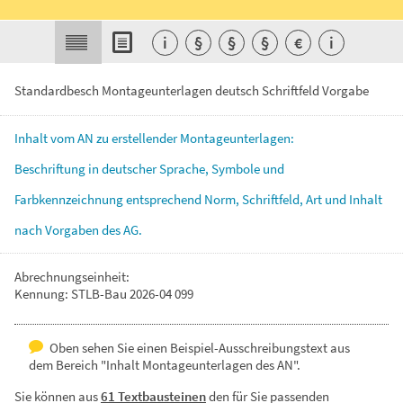
i
§
§
§
€
i
Standardbesch Montageunterlagen deutsch Schriftfeld Vorgabe
Inhalt
vom
AN
zu
erstellender
Montageunterlagen:
Beschriftung
in
deutscher
Sprache,
Symbole
und
Farbkennzeichnung
entsprechend
Norm,
Schriftfeld,
Art
und
Inhalt
nach
Vorgaben
des
AG.
Abrechnungseinheit:
Kennung: STLB-Bau 2026-04 099
Oben sehen Sie einen Beispiel-Ausschreibungstext aus
dem Bereich "Inhalt Montageunterlagen des AN".
Sie können aus
61 Textbausteinen
den für Sie passenden