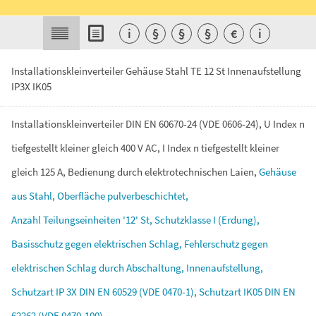
i
§
§
§
€
i
Installationskleinverteiler Gehäuse Stahl TE 12 St Innenaufstellung
IP3X IK05
Installationskleinverteiler
DIN
EN
60670-24
(VDE
0606-24),
U
Index
n
tiefgestellt
kleiner
gleich
400
V
AC,
I
Index
n
tiefgestellt
kleiner
gleich
125
A,
Bedienung
durch
elektrotechnischen
Laien,
Gehäuse
aus
Stahl,
Oberfläche
pulverbeschichtet,
Anzahl
Teilungseinheiten
'12'
St,
Schutzklasse
I
(Erdung),
Basisschutz
gegen
elektrischen
Schlag,
Fehlerschutz
gegen
elektrischen
Schlag
durch
Abschaltung,
Innenaufstellung,
Schutzart
IP
3X
DIN
EN
60529
(VDE
0470-1),
Schutzart
IK05
DIN
EN
62262
(VDE
0470-100),