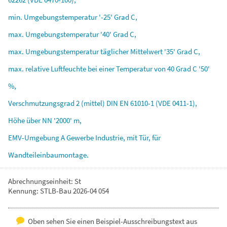
min.
Umgebungstemperatur
'-25'
Grad
C,
max.
Umgebungstemperatur
'40'
Grad
C,
max.
Umgebungstemperatur
täglicher
Mittelwert
'35'
Grad
C,
max.
relative
Luftfeuchte
bei
einer
Temperatur
von
40
Grad
C
'50'
%,
Verschmutzungsgrad
2
(mittel)
DIN
EN
61010-1
(VDE
0411-1),
Höhe
über
NN
'2000'
m,
EMV-Umgebung
A
Gewerbe
Industrie,
mit
Tür,
für
Wandteileinbaumontage.
Abrechnungseinheit: St
Kennung: STLB-Bau 2026-04 054
Oben sehen Sie einen Beispiel-Ausschreibungstext aus