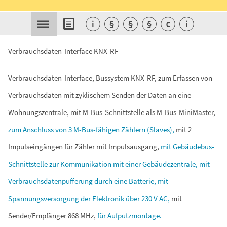
i
§
§
§
€
i
Verbrauchsdaten-Interface KNX-RF
Verbrauchsdaten-Interface,
Bussystem
KNX-RF,
zum
Erfassen
von
Verbrauchsdaten
mit
zyklischem
Senden
der
Daten
an
eine
Wohnungszentrale,
mit
M-Bus-Schnittstelle
als
M-Bus-MiniMaster,
zum
Anschluss
von
3
M-Bus-fähigen
Zählern
(Slaves),
mit
2
Impulseingängen
für
Zähler
mit
Impulsausgang,
mit
Gebäudebus-
Schnittstelle
zur
Kommunikation
mit
einer
Gebäudezentrale,
mit
Verbrauchsdatenpufferung
durch
eine
Batterie,
mit
Spannungsversorgung
der
Elektronik
über
230
V
AC,
mit
Sender/Empfänger
868
MHz,
für
Aufputzmontage.