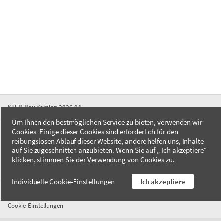
STLB-Bau Version 2026-04
Um Ihnen den bestmöglichen Service zu bieten, verwenden wir
Cookies. Einige dieser Cookies sind erforderlich für den
FAQ
reibungslosen Ablauf dieser Website, andere helfen uns, Inhalte
Kontakt
auf Sie zugeschnitten anzubieten. Wenn Sie auf „ Ich akzeptiere“
Datenschutzerklärung
klicken, stimmen Sie der Verwendung von Cookies zu.
Impressum
Individuelle Cookie-Einstellungen
Ich akzeptiere
AGB
Cookie-Einstellungen