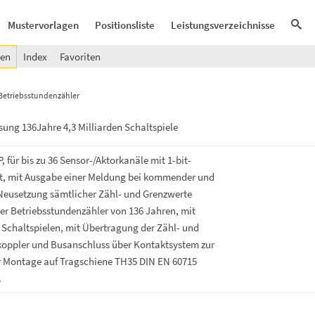
Mustervorlagen
Positionsliste
Leistungsverzeichnisse
gen
Index
Favoriten
Betriebsstundenzähler
ung 136Jahre 4,3 Milliarden Schaltspiele
P,
für
bis
zu
36
Sensor-/Aktorkanäle
mit
1-bit-
t,
mit
Ausgabe
einer
Meldung
bei
kommender
und
Neusetzung
sämtlicher
Zähl-
und
Grenzwerte
er
Betriebsstundenzähler
von
136
Jahren,
mit
n
Schaltspielen,
mit
Übertragung
der
Zähl-
und
koppler
und
Busanschluss
über
Kontaktsystem
zur
r
Montage
auf
Tragschiene
TH35
DIN
EN
60715
.