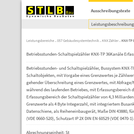
Ausschreibungstexte
Leistungsbeschreibun
Leistungsbereiche
057 Gebäudesystemtechnik
KNX Zähler
KNX-TP 
Betriebsstunden-Schaltspielzähler KNX-TP 36Kanäle Erfass
Betriebsstunden-
und
Schaltspielzähler,
Bussystem
KNX-T
Schaltobjekten,
mit
Vorgabe
eines
Grenzwertes
je
Zählwer
gehender
Überschreitung
eines
Grenzwertes,
mit
Abfrage/
während
des
laufenden
Betriebes,
mit
Erfassungsbereich
d
Erfassungsbereich
der
Schaltspielzähler
von
4,3
Milliarde
Grenzwerte
als
4
Byte
Integerzahl,
mit
integriertem
Busan
Datenschiene,
als
Reiheneinbaugerät,
Maße
DIN
43880,
fü
(VDE
0660-520),
Schutzart
IP
2X
DIN
EN
60529
(VDE
0470-1)
Abrechnungseinheit: St