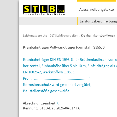
Ausschreibungstexte
Leistungsbeschreibun
Leistungsbereiche
017 Stahlbauarbeiten
Kranbahnkonstruktionen
Kranbahnträger Vollwandträger Formstahl S355J0
Kranbahnträger
DIN
EN
1993-6,
für
Brückenlaufkran,
von
horizontal,
Einbauhöhe
über
5
bis
10
m,
Einfeldträger,
als
EN
10025-2,
Werkstoff-Nr
1.0553,
Profil
'
....................................................
'
Korrosionsschutz
wird
gesondert
vergütet,
Baustellenstöße
geschweißt.
Abrechnungseinheit:
t
Kennung: STLB-Bau 2026-04 017 TA