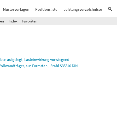
Mustervorlagen
Positionsliste
Leistungsverzeichnisse
gen
Index
Favoriten
oben
aufgelegt,
Lasteinwirkung
vorwiegend
Vollwandträger,
aus
Formstahl,
Stahl
S355J0
DIN